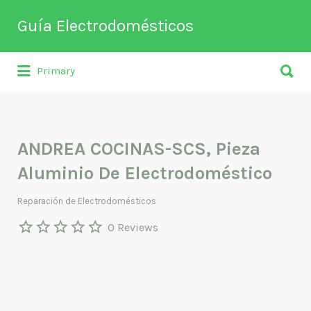
Buscar
Guía Electrodomésticos
por:
Buscar
Directorio de empresas relacionadas
Primary
por:
con venta, reparación, mantenimiento o
fabricación entre otros de
electrodomésticos y climatización.
ANDREA COCINAS-SCS, Pieza
Aluminio De Electrodoméstico
Reparación de Electrodomésticos
0 Reviews