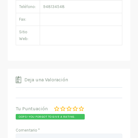
Teléfono:
948134548
Fax:
Sitio
Web:
Deja una Valoración
Tu Puntuación
OOPS! YOU FORGOT TO GIVE A RATING.
Comentario
*