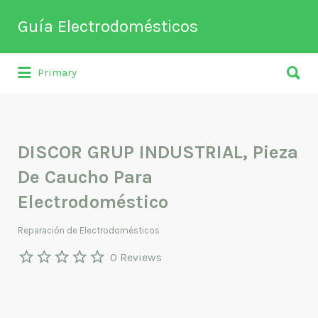
Buscar
Guía Electrodomésticos
por:
Buscar
Directorio de empresas relacionadas
Primary
por:
con venta, reparación, mantenimiento o
fabricación entre otros de
electrodomésticos y climatización.
DISCOR GRUP INDUSTRIAL, Pieza
De Caucho Para
Electrodoméstico
Reparación de Electrodomésticos
0 Reviews