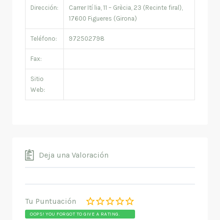
Dirección:
Carrer Ití lia, 11 – Grècia, 23 (Recinte firal),
17600 Figueres (Girona)
Teléfono:
972502798
Fax:
Sitio
Web:
Deja una Valoración
Tu Puntuación
OOPS! YOU FORGOT TO GIVE A RATING.