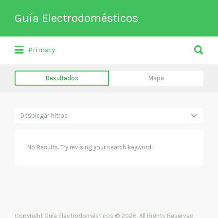
Buscar
Guía Electrodomésticos
por:
Buscar
Directorio de empresas relacionadas
Primary
por:
con venta, reparación, mantenimiento
o fabricación entre otros de
Resultados
Mapa
electrodomésticos y climatización.
Desplegar filtros
No Results. Try revising your search keyword!
Copyright Guía Electrodomésticos © 2026. All Rights Reserved