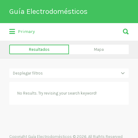
Buscar
Guía Electrodomésticos
por:
Buscar
Directorio de empresas relacionadas
Primary
por:
con venta, reparación, mantenimiento
o fabricación entre otros de
Resultados
Mapa
electrodomésticos y climatización.
Desplegar filtros
No Results. Try revising your search keyword!
Copyright Guía Electrodomésticos © 2026. All Rights Reserved