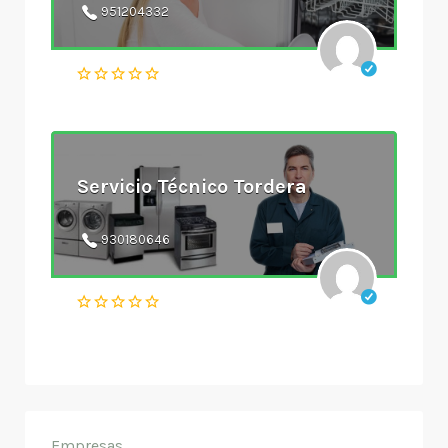
951204332
Servicio Técnico Tordera
930180646
Empresas