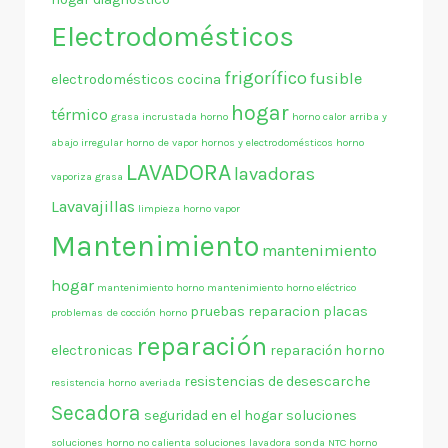
Electrodomésticos
frigorífico
fusible
electrodomésticos cocina
hogar
térmico
grasa incrustada horno
horno calor arriba y
abajo irregular
horno de vapor
hornos y electrodomésticos
horno
LAVADORA
lavadoras
vaporiza grasa
Lavavajillas
limpieza horno vapor
Mantenimiento
mantenimiento
hogar
mantenimiento horno
mantenimiento horno eléctrico
pruebas
reparacion placas
problemas de cocción horno
reparación
electronicas
reparación horno
resistencias de desescarche
resistencia horno averiada
Secadora
seguridad en el hogar
soluciones
soluciones horno no calienta
soluciones lavadora
sonda NTC horno