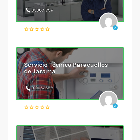
959871796
Servicio Técnico Paracuellos
de Jarama
910052688