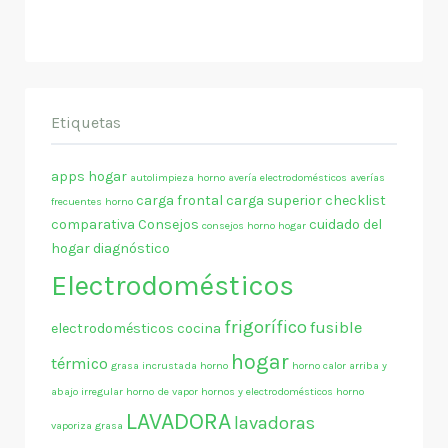
Etiquetas
apps hogar
autolimpieza horno
avería electrodomésticos
averías
carga frontal
carga superior
checklist
frecuentes horno
comparativa
Consejos
cuidado del
consejos horno hogar
hogar
diagnóstico
Electrodomésticos
frigorífico
fusible
electrodomésticos cocina
hogar
térmico
grasa incrustada horno
horno calor arriba y
abajo irregular
horno de vapor
hornos y electrodomésticos
horno
LAVADORA
lavadoras
vaporiza grasa