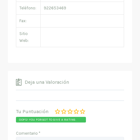
Teléfono:
922653469
Fax:
Sitio
Web:
Deja una Valoración
Tu Puntuación
OOPS! YOU FORGOT TO GIVE A RATING.
Comentario
*