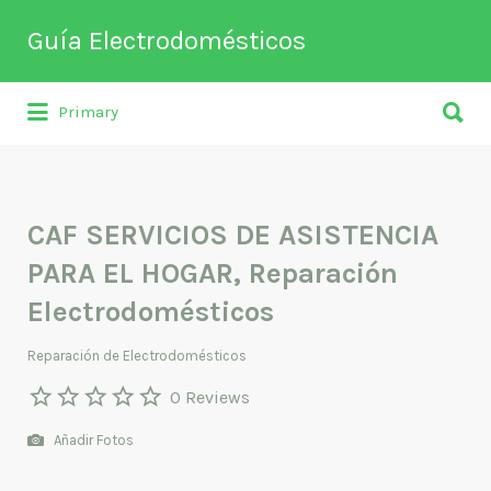
Buscar
Guía Electrodomésticos
por:
Buscar
Directorio de empresas relacionadas
Primary
por:
con venta, reparación, mantenimiento o
fabricación entre otros de
electrodomésticos y climatización.
CAF SERVICIOS DE ASISTENCIA
PARA EL HOGAR, Reparación
Electrodomésticos
Reparación de Electrodomésticos
0 Reviews
Añadir Fotos