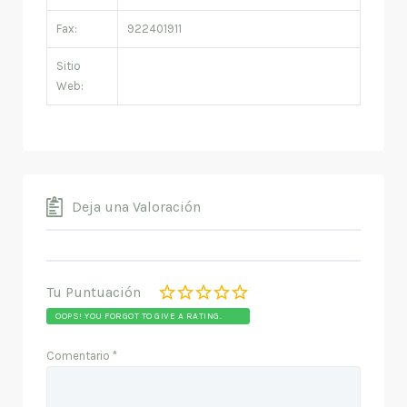
Fax:
922401911
Sitio
Web:
Deja una Valoración
Tu Puntuación
OOPS! YOU FORGOT TO GIVE A RATING.
Comentario
*