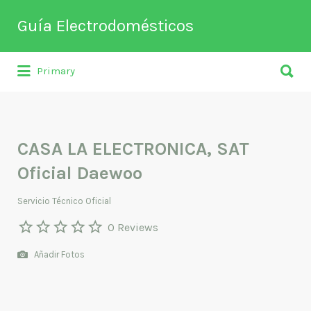
Buscar
Guía Electrodomésticos
por:
Buscar
Directorio de empresas relacionadas
Primary
por:
con venta, reparación, mantenimiento o
fabricación entre otros de
electrodomésticos y climatización.
CASA LA ELECTRONICA, SAT
Oficial Daewoo
Servicio Técnico Oficial
0 Reviews
Añadir Fotos