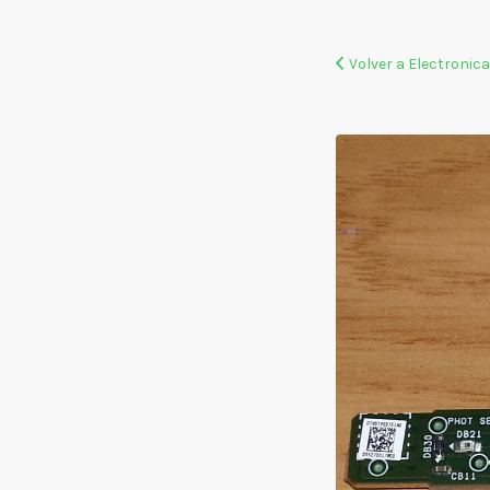
para
tv
Volver a Electronic