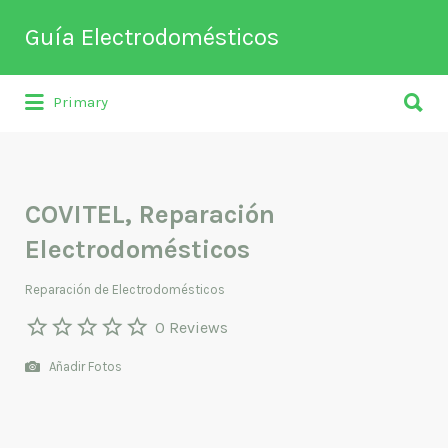
Buscar
Guía Electrodomésticos
por:
Buscar
Directorio de empresas relacionadas
Primary
por:
con venta, reparación, mantenimiento o
fabricación entre otros de
electrodomésticos y climatización.
COVITEL, Reparación
Electrodomésticos
Reparación de Electrodomésticos
0 Reviews
Añadir Fotos