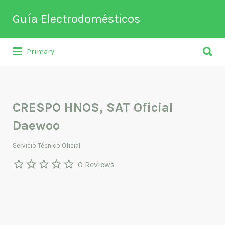
Buscar
Guía Electrodomésticos
por:
Buscar
Directorio de empresas relacionadas
Primary
por:
con venta, reparación, mantenimiento o
fabricación entre otros de
electrodomésticos y climatización.
CRESPO HNOS, SAT Oficial
Daewoo
Servicio Técnico Oficial
0 Reviews