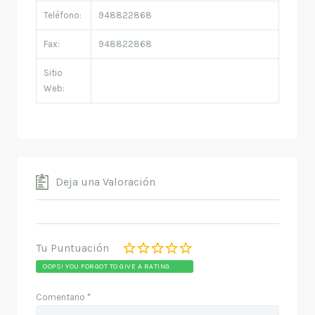
Teléfono:
948822868
Fax:
948822868
Sitio
Web:
Deja una Valoración
Tu Puntuación
OOPS! YOU FORGOT TO GIVE A RATING.
Comentario
*