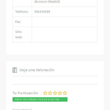
Alcorcon (Madrid)
Teléfono:
916431099
Fax:
Sitio
Web:
Deja una Valoración
Tu Puntuación
OOPS! YOU FORGOT TO GIVE A RATING.