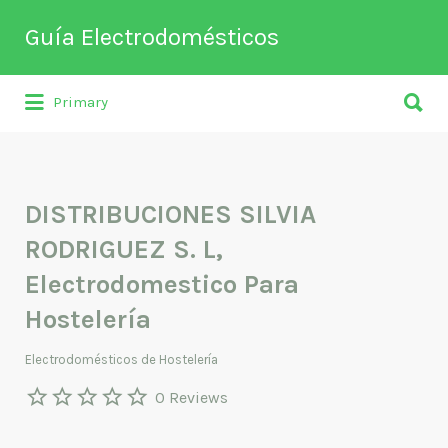
Buscar
Guía Electrodomésticos
por:
Buscar
Directorio de empresas relacionadas
Primary
por:
con venta, reparación, mantenimiento o
fabricación entre otros de
electrodomésticos y climatización.
DISTRIBUCIONES SILVIA
RODRIGUEZ S. L,
Electrodomestico Para
Hostelería
Electrodomésticos de Hostelería
0 Reviews