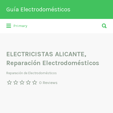
Buscar
Guía Electrodomésticos
por:
Buscar
Directorio de empresas relacionadas
Primary
por:
con venta, reparación, mantenimiento o
fabricación entre otros de
electrodomésticos y climatización.
ELECTRICISTAS ALICANTE,
Reparación Electrodomésticos
Reparación de Electrodomésticos
0 Reviews