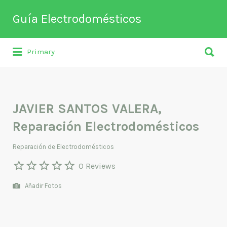
Buscar
Guía Electrodomésticos
por:
Buscar
Directorio de empresas relacionadas
Primary
por:
con venta, reparación, mantenimiento o
fabricación entre otros de
electrodomésticos y climatización.
JAVIER SANTOS VALERA,
Reparación Electrodomésticos
Reparación de Electrodomésticos
0 Reviews
Añadir Fotos