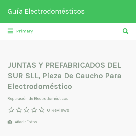
Buscar
Guía Electrodomésticos
por:
Buscar
Directorio de empresas relacionadas
Primary
por:
con venta, reparación, mantenimiento o
fabricación entre otros de
electrodomésticos y climatización.
JUNTAS Y PREFABRICADOS DEL
SUR SLL, Pieza De Caucho Para
Electrodoméstico
Reparación de Electrodomésticos
0 Reviews
Añadir Fotos