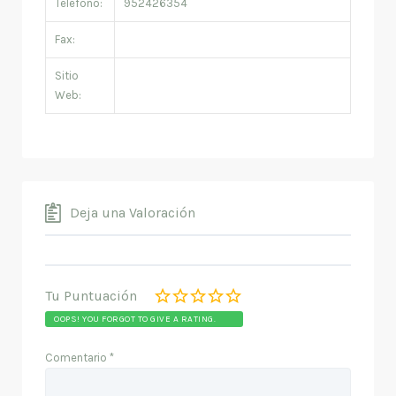
Teléfono:
952426354
Fax:
Sitio
Web:
Deja una Valoración
Tu Puntuación
OOPS! YOU FORGOT TO GIVE A RATING.
Comentario
*