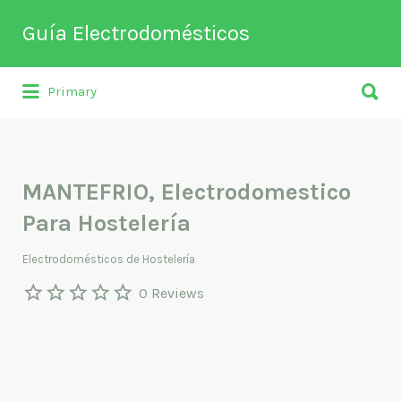
Buscar
Guía Electrodomésticos
por:
Buscar
Directorio de empresas relacionadas
Primary
por:
con venta, reparación, mantenimiento o
fabricación entre otros de
electrodomésticos y climatización.
MANTEFRIO, Electrodomestico
Para Hostelería
Electrodomésticos de Hostelería
0 Reviews