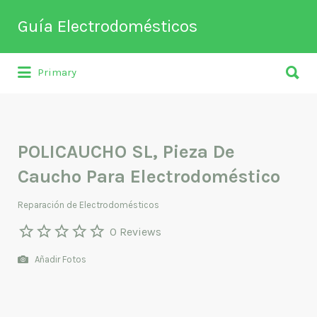
Buscar
Guía Electrodomésticos
por:
Buscar
Directorio de empresas relacionadas
Primary
por:
con venta, reparación, mantenimiento o
fabricación entre otros de
electrodomésticos y climatización.
POLICAUCHO SL, Pieza De
Caucho Para Electrodoméstico
Reparación de Electrodomésticos
0 Reviews
Añadir Fotos