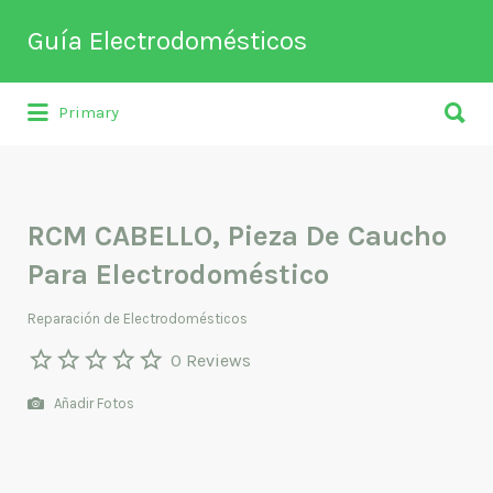
Buscar
Guía Electrodomésticos
por:
Buscar
Directorio de empresas relacionadas
Primary
por:
con venta, reparación, mantenimiento o
fabricación entre otros de
electrodomésticos y climatización.
RCM CABELLO, Pieza De Caucho
Para Electrodoméstico
Reparación de Electrodomésticos
0 Reviews
Añadir Fotos