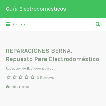
Buscar
Guía Electrodomésticos
por:
Buscar
Directorio de empresas relacionadas
Primary
por:
con venta, reparación, mantenimiento o
fabricación entre otros de
electrodomésticos y climatización.
REPARACIONES BERNA,
Repuesto Para Electrodoméstico
Reparación de Electrodomésticos
0 Reviews
Añadir Fotos