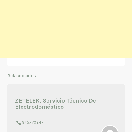
Relacionados
ZETELEK, Servicio Técnico De
Electrodoméstico
945770847