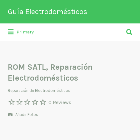
Buscar
Guía Electrodomésticos
por:
Buscar
Directorio de empresas relacionadas
Primary
por:
con venta, reparación, mantenimiento o
fabricación entre otros de
electrodomésticos y climatización.
ROM SATL, Reparación
Electrodomésticos
Reparación de Electrodomésticos
0 Reviews
Añadir Fotos