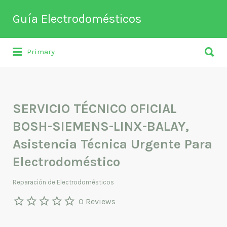
Buscar
Guía Electrodomésticos
por:
Buscar
Directorio de empresas relacionadas
Primary
por:
con venta, reparación, mantenimiento o
fabricación entre otros de
electrodomésticos y climatización.
SERVICIO TÉCNICO OFICIAL
BOSH-SIEMENS-LINX-BALAY,
Asistencia Técnica Urgente Para
Electrodoméstico
Reparación de Electrodomésticos
0 Reviews