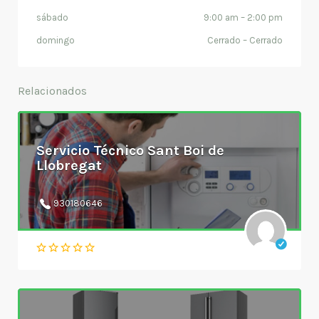
sábado
9:00 am
–
2:00 pm
domingo
Cerrado
–
Cerrado
Relacionados
Servicio Técnico Sant Boi de
Llobregat
930180646