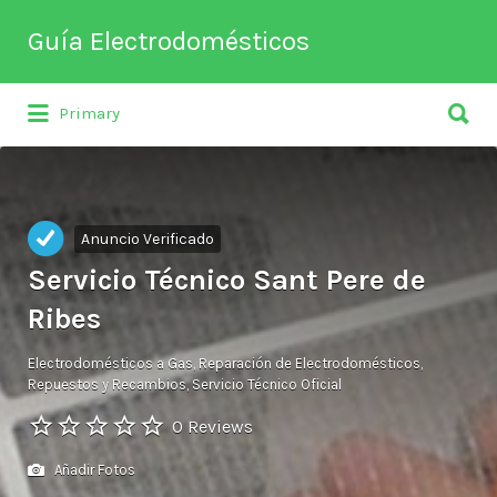
Buscar
Guía Electrodomésticos
por:
Buscar
Directorio de empresas relacionadas
Primary
por:
con venta, reparación, mantenimiento o
fabricación entre otros de
electrodomésticos y climatización.
Anuncio Verificado
Servicio Técnico Sant Pere de
Ribes
Electrodomésticos a Gas
Reparación de Electrodomésticos
Repuestos y Recambios
Servicio Técnico Oficial
0 Reviews
Añadir Fotos