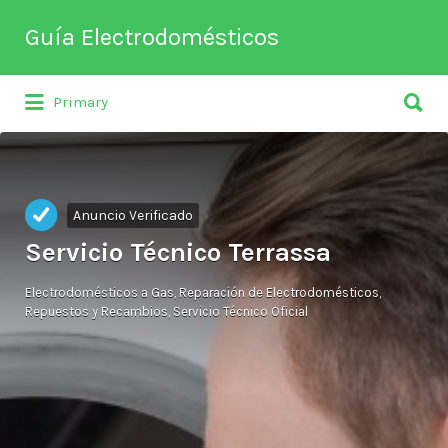
Buscar
Guía Electrodomésticos
por:
Buscar
Directorio de empresas relacionadas
Primary
por:
con venta, reparación, mantenimiento o
fabricación entre otros de
electrodomésticos y climatización.
Anuncio Verificado
Servicio Técnico Terrassa
Electrodomésticos a Gas
Reparación de Electrodomésticos
Repuestos y Recambios
Servicio Técnico Oficial