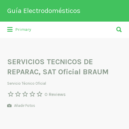
Buscar
Guía Electrodomésticos
por:
Buscar
Directorio de empresas relacionadas
Primary
por:
con venta, reparación, mantenimiento o
fabricación entre otros de
electrodomésticos y climatización.
SERVICIOS TECNICOS DE
REPARAC, SAT Oficial BRAUM
Servicio Técnico Oficial
0 Reviews
Añadir Fotos