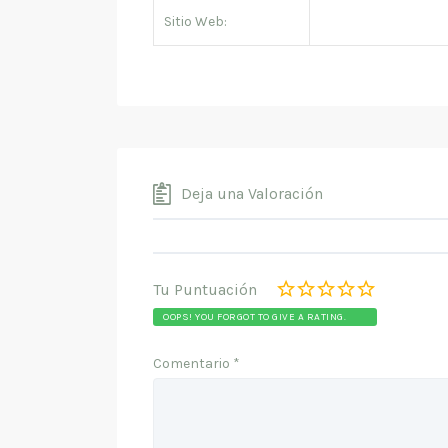
Sitio Web:
Deja una Valoración
Tu Puntuación
OOPS! YOU FORGOT TO GIVE A RATING.
Comentario
*