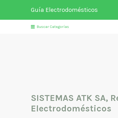
Buscar
Guía Electrodomésticos
por:
Directorio de empresas relaciona
Buscar Categorías
venta, reparación, mantenimient
fabricación entre otros de
electrodomésticos y climatizació
SISTEMAS ATK SA, R
Electrodomésticos