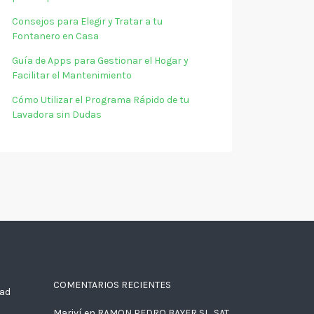
Consejos para Elegir y Tratar a tu
Fontanero en Casa
Guía de Apps para Gestionar el Hogar y
Facilitar el Mantenimiento
Cómo Utilizar el Programa Rápido de tu
Lavadora sin Dudas
COMENTARIOS RECIENTES
dad
Mariví
en
RAMON PEDRO BAYER SL, SAT