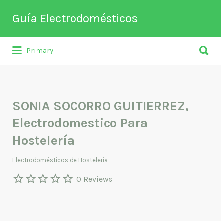
Buscar
Guía Electrodomésticos
por:
Buscar
Directorio de empresas relacionadas
Primary
por:
con venta, reparación, mantenimiento o
fabricación entre otros de
electrodomésticos y climatización.
SONIA SOCORRO GUITIERREZ,
Electrodomestico Para
Hostelería
Electrodomésticos de Hostelería
0 Reviews