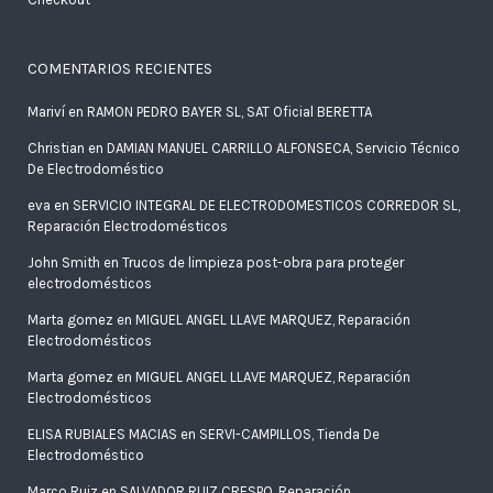
COMENTARIOS RECIENTES
Mariví
en
RAMON PEDRO BAYER SL, SAT Oficial BERETTA
Christian
en
DAMIAN MANUEL CARRILLO ALFONSECA, Servicio Técnico
De Electrodoméstico
eva
en
SERVICIO INTEGRAL DE ELECTRODOMESTICOS CORREDOR SL,
Reparación Electrodomésticos
John Smith
en
Trucos de limpieza post-obra para proteger
electrodomésticos
Marta gomez
en
MIGUEL ANGEL LLAVE MARQUEZ, Reparación
Electrodomésticos
Marta gomez
en
MIGUEL ANGEL LLAVE MARQUEZ, Reparación
Electrodomésticos
ELISA RUBIALES MACIAS
en
SERVI-CAMPILLOS, Tienda De
Electrodoméstico
Marco Ruiz
en
SALVADOR RUIZ CRESPO, Reparación