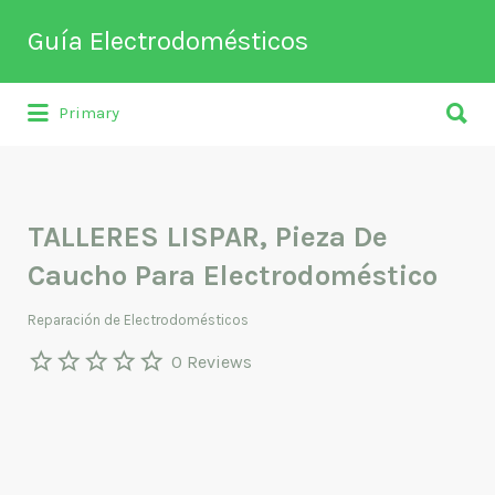
Buscar
Guía Electrodomésticos
por:
Buscar
Directorio de empresas relacionadas
Primary
por:
con venta, reparación, mantenimiento o
fabricación entre otros de
electrodomésticos y climatización.
TALLERES LISPAR, Pieza De
Caucho Para Electrodoméstico
Reparación de Electrodomésticos
0 Reviews