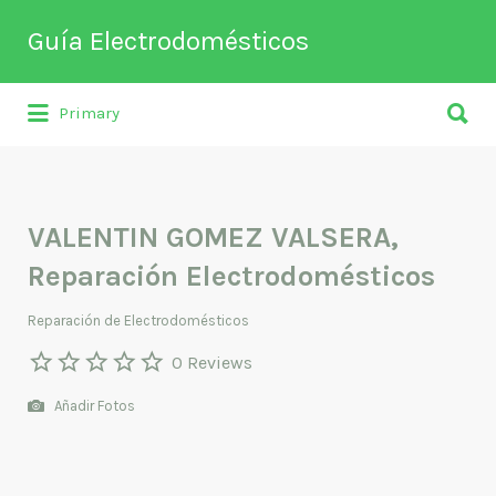
Buscar
Guía Electrodomésticos
por:
Buscar
Directorio de empresas relacionadas
Primary
por:
con venta, reparación, mantenimiento o
fabricación entre otros de
electrodomésticos y climatización.
VALENTIN GOMEZ VALSERA,
Reparación Electrodomésticos
Reparación de Electrodomésticos
0 Reviews
Añadir Fotos