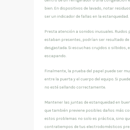
dentro de un refrigerador o una congelación 
bien. En dispositivos de lavado, notar residuo
ser un indicador de fallas en la estanqueidad.
Presta atención a sonidos inusuales. Ruidos 
estaban presentes, podrían ser resultado de 
desgastada. Si escuchas crujidos o silbidos, 
escapando.
Finalmente, la prueba del papel puede ser muy
entre la puerta y el cuerpo del equipo. Si pued
no esté sellando correctamente.
Mantener las juntas de estanqueidad en buen e
que también previene posibles daños más cos
estos problemas no solo es práctica, sino q
contratiempos de tus electrodomésticos pr