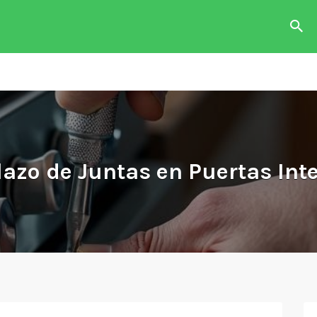
das con
o o
n.
azo de Juntas en Puertas In