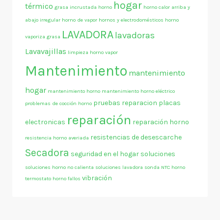
hogar
térmico
grasa incrustada horno
horno calor arriba y
abajo irregular
horno de vapor
hornos y electrodomésticos
horno
LAVADORA
lavadoras
vaporiza grasa
Lavavajillas
limpieza horno vapor
Mantenimiento
mantenimiento
hogar
mantenimiento horno
mantenimiento horno eléctrico
pruebas
reparacion placas
problemas de cocción horno
reparación
electronicas
reparación horno
resistencias de desescarche
resistencia horno averiada
Secadora
seguridad en el hogar
soluciones
soluciones horno no calienta
soluciones lavadora
sonda NTC horno
vibración
termostato horno fallos