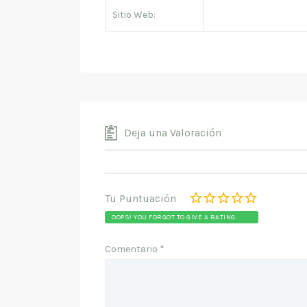
Sitio Web:
Deja una Valoración
Tu Puntuación
OOPS! YOU FORGOT TO GIVE A RATING.
Comentario
*