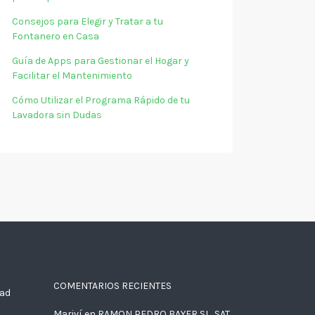
Consejos para Elegir y Tratar a tu
Fontanero en Casa
Guía de Apps para Gestionar el Hogar y
Facilitar el Mantenimiento
Cómo Utilizar el Programa Rápido de tu
Lavadora sin Dudas
COMENTARIOS RECIENTES
dad
Mariví
en
RAMON PEDRO BAYER SL, SAT