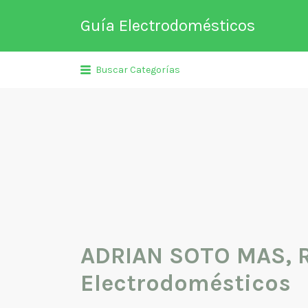
Buscar
Guía Electrodomésticos
por:
Directorio de empresas relaciona
Buscar Categorías
venta, reparación, mantenimient
fabricación entre otros de
electrodomésticos y climatizació
ADRIAN SOTO MAS, 
Electrodomésticos