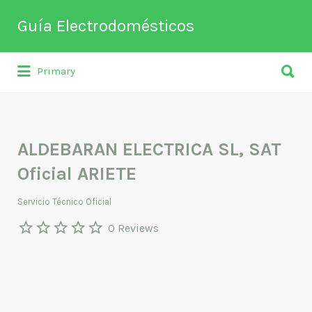
Buscar
Guía Electrodomésticos
por:
Buscar
Directorio de empresas relacionadas
Primary
por:
con venta, reparación, mantenimiento o
fabricación entre otros de
electrodomésticos y climatización.
ALDEBARAN ELECTRICA SL, SAT
Oficial ARIETE
Servicio Técnico Oficial
0 Reviews