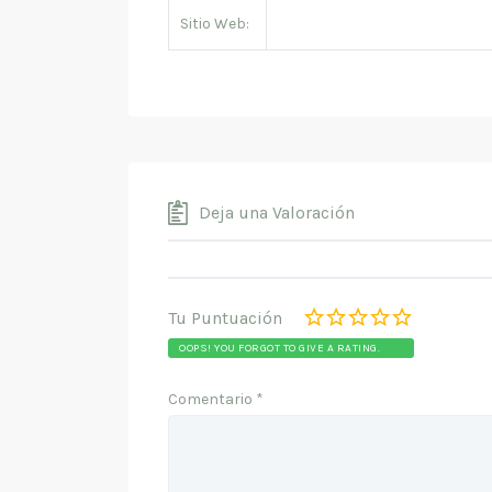
Sitio Web:
Deja una Valoración
Tu Puntuación
OOPS! YOU FORGOT TO GIVE A RATING.
Comentario
*