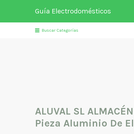
Buscar
Guía Electrodomésticos
por:
Directorio de empresas relaciona
Buscar Categorías
venta, reparación, mantenimient
fabricación entre otros de
electrodomésticos y climatizació
ALUVAL SL ALMACÉN
Pieza Aluminio De E