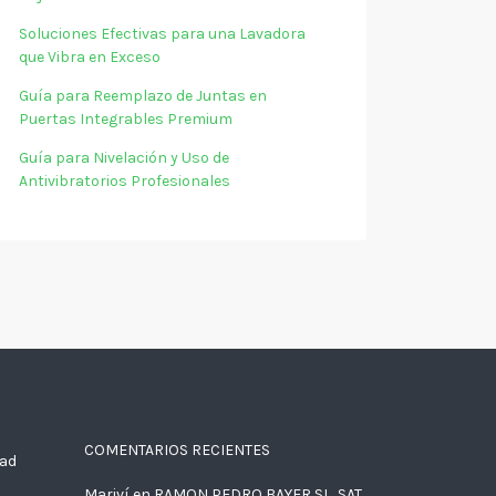
Soluciones Efectivas para una Lavadora
que Vibra en Exceso
Guía para Reemplazo de Juntas en
Puertas Integrables Premium
Guía para Nivelación y Uso de
Antivibratorios Profesionales
COMENTARIOS RECIENTES
dad
Mariví
en
RAMON PEDRO BAYER SL, SAT