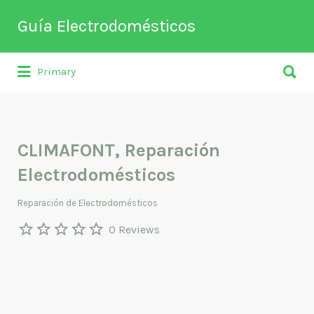
Buscar
Guía Electrodomésticos
por:
Buscar
Directorio de empresas relacionadas
Primary
por:
con venta, reparación, mantenimiento o
fabricación entre otros de
electrodomésticos y climatización.
CLIMAFONT, Reparación
Electrodomésticos
Reparación de Electrodomésticos
0 Reviews