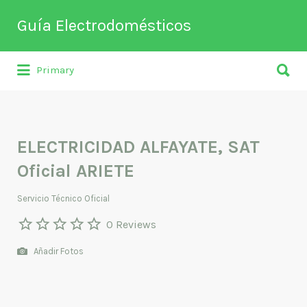
Buscar
Guía Electrodomésticos
por:
Buscar
Directorio de empresas relacionadas
Primary
por:
con venta, reparación, mantenimiento o
fabricación entre otros de
electrodomésticos y climatización.
ELECTRICIDAD ALFAYATE, SAT
Oficial ARIETE
Servicio Técnico Oficial
0 Reviews
Añadir Fotos