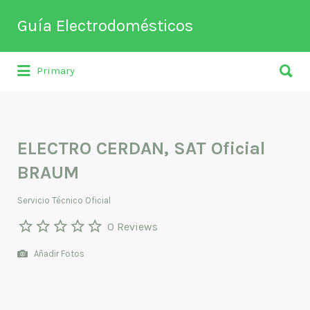
Buscar
Guía Electrodomésticos
por:
Buscar
Directorio de empresas relacionadas
Primary
por:
con venta, reparación, mantenimiento o
fabricación entre otros de
electrodomésticos y climatización.
ELECTRO CERDAN, SAT Oficial
BRAUM
Servicio Técnico Oficial
0 Reviews
Añadir Fotos