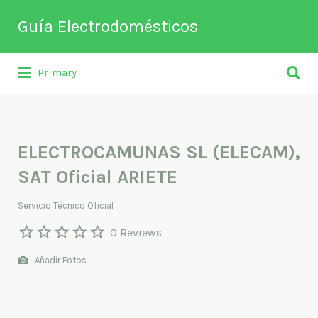
Buscar
Guía Electrodomésticos
por:
Buscar
Directorio de empresas relacionadas
Primary
por:
con venta, reparación, mantenimiento o
fabricación entre otros de
electrodomésticos y climatización.
ELECTROCAMUNAS SL (ELECAM),
SAT Oficial ARIETE
Servicio Técnico Oficial
0 Reviews
Añadir Fotos