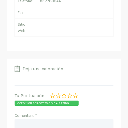
Teléfono:
952780544
Fax:
Sitio
Web:
Deja una Valoración
Tu Puntuación
OOPS! YOU FORGOT TO GIVE A RATING.
Comentario
*