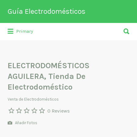
Buscar
Guía Electrodomésticos
por:
Buscar
Directorio de empresas relacionadas
Primary
por:
con venta, reparación, mantenimiento o
fabricación entre otros de
electrodomésticos y climatización.
ELECTRODOMÉSTICOS
AGUILERA, Tienda De
Electrodoméstico
Venta de Electrodomésticos
0 Reviews
Añadir Fotos