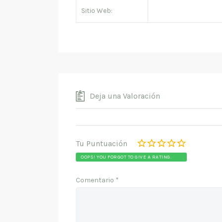
Sitio Web:
Deja una Valoración
Tu Puntuación
OOPS! YOU FORGOT TO GIVE A RATING.
Comentario
*