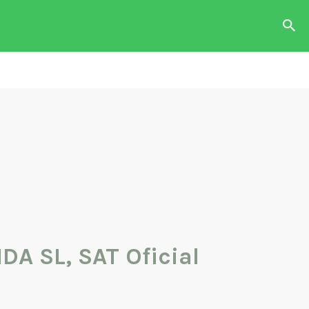
das con
o o
n.
A SL, SAT Oficial