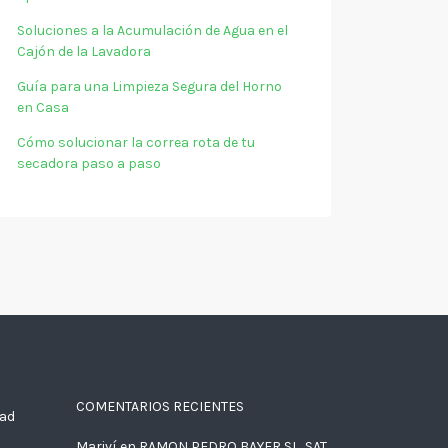
Soluciones a la Acumulación de Agua en el
Cajón de la Lavadora
Guía para una Limpieza Segura del Horno
en Casa
Cómo solucionar la correa rota de tu
secadora paso a paso
COMENTARIOS RECIENTES
dad
Mariví
en
RAMON PEDRO BAYER SL, SAT