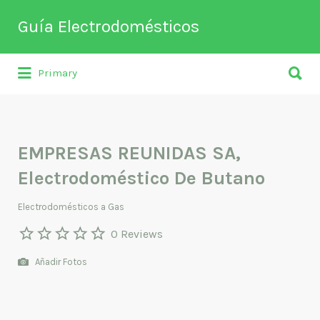
Buscar
Guía Electrodomésticos
por:
Buscar
Directorio de empresas relacionadas
Primary
por:
con venta, reparación, mantenimiento o
fabricación entre otros de
electrodomésticos y climatización.
EMPRESAS REUNIDAS SA,
Electrodoméstico De Butano
Electrodomésticos a Gas
0 Reviews
Añadir Fotos