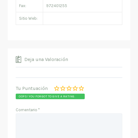
Fax:
972401255
Sitio Web:
Deja una Valoración
Tu Puntuación
OOPS! YOU FORGOT TO GIVE A RATING.
Comentario
*