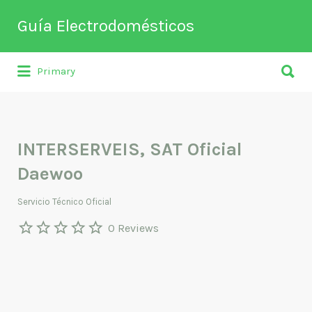
Buscar
Guía Electrodomésticos
por:
Buscar
Directorio de empresas relacionadas
Primary
por:
con venta, reparación, mantenimiento o
fabricación entre otros de
electrodomésticos y climatización.
INTERSERVEIS, SAT Oficial
Daewoo
Servicio Técnico Oficial
0 Reviews