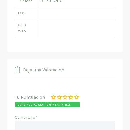
Teléfono:
952305786
Fax:
Sitio
Web:
Deja una Valoración
Tu Puntuación
OOPS! YOU FORGOT TO GIVE A RATING.
Comentario
*