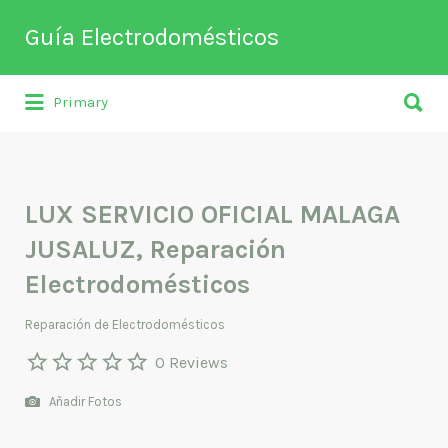
Buscar
Guía Electrodomésticos
por:
Buscar
Directorio de empresas relacionadas
Primary
por:
con venta, reparación, mantenimiento o
fabricación entre otros de
electrodomésticos y climatización.
LUX SERVICIO OFICIAL MALAGA
JUSALUZ, Reparación
Electrodomésticos
Reparación de Electrodomésticos
0 Reviews
Añadir Fotos