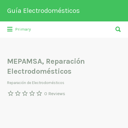
Buscar
Guía Electrodomésticos
por:
Buscar
Directorio de empresas relacionadas
Primary
por:
con venta, reparación, mantenimiento o
fabricación entre otros de
electrodomésticos y climatización.
MEPAMSA, Reparación
Electrodomésticos
Reparación de Electrodomésticos
0 Reviews