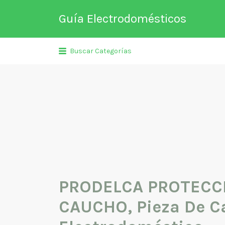
Buscar
Guía Electrodomésticos
por:
Directorio de empresas relaciona
Buscar Categorías
venta, reparación, mantenimient
fabricación entre otros de
electrodomésticos y climatizació
PRODELCA PROTECC
CAUCHO, Pieza De C