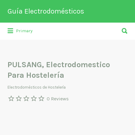
Buscar
Guía Electrodomésticos
por:
Buscar
Directorio de empresas relacionadas
Primary
por:
con venta, reparación, mantenimiento o
fabricación entre otros de
electrodomésticos y climatización.
PULSANG, Electrodomestico
Para Hostelería
Electrodomésticos de Hostelería
0 Reviews