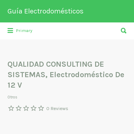
Buscar
Guía Electrodomésticos
por:
Buscar
Directorio de empresas relacionadas
Primary
por:
con venta, reparación, mantenimiento o
fabricación entre otros de
electrodomésticos y climatización.
QUALIDAD CONSULTING DE
SISTEMAS, Electrodoméstico De
12 V
Otros
0 Reviews