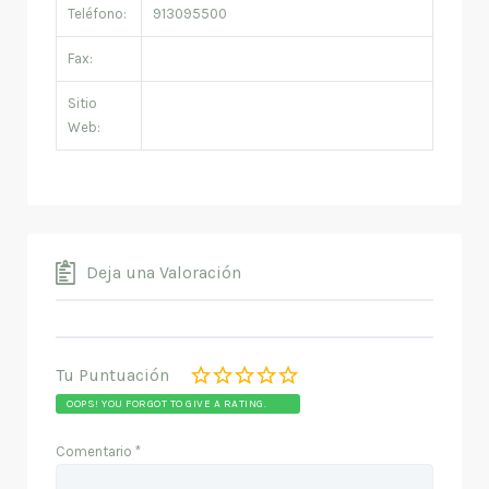
Teléfono:
913095500
Fax:
Sitio
Web:
Deja una Valoración
Tu Puntuación
OOPS! YOU FORGOT TO GIVE A RATING.
Comentario
*