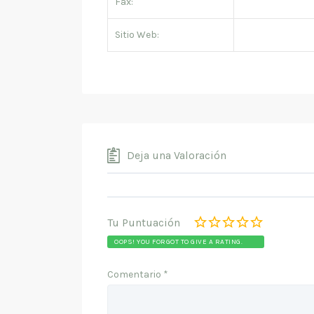
Fax:
Sitio Web:
Deja una Valoración
Tu Puntuación
OOPS! YOU FORGOT TO GIVE A RATING.
Comentario
*