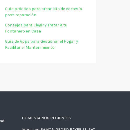
Guía práctica para crear kits de cortesía
post-reparación
Consejos para Elegir y Tratar a tu
Fontanero en Casa
Guía de Apps para Gestionar el Hogar y
Facilitar el Mantenimiento
COMENTARIOS RECIENTES
dad
Mariví
en
RAMON PEDRO BAYER SL, SAT