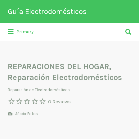
Buscar
Guía Electrodomésticos
por:
Buscar
Directorio de empresas relacionadas
Primary
por:
con venta, reparación, mantenimiento o
fabricación entre otros de
electrodomésticos y climatización.
REPARACIONES DEL HOGAR,
Reparación Electrodomésticos
Reparación de Electrodomésticos
0 Reviews
Añadir Fotos