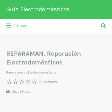
Buscar
Guía Electrodomésticos
por:
Buscar
Directorio de empresas relacionadas
Primary
por:
con venta, reparación, mantenimiento o
fabricación entre otros de
electrodomésticos y climatización.
REPARAMAN, Reparación
Electrodomésticos
Reparación de Electrodomésticos
0 Reviews
Añadir Fotos