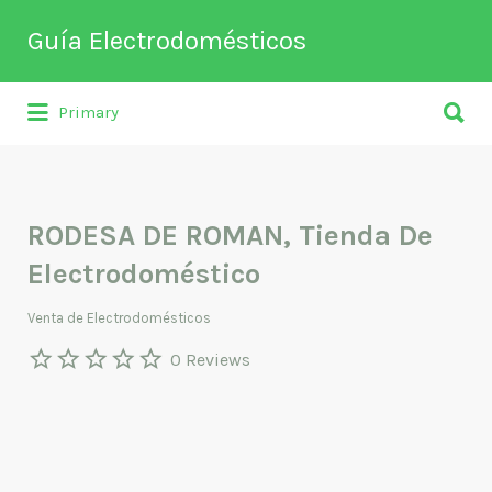
Buscar
Guía Electrodomésticos
por:
Buscar
Directorio de empresas relacionadas
Primary
por:
con venta, reparación, mantenimiento o
fabricación entre otros de
electrodomésticos y climatización.
RODESA DE ROMAN, Tienda De
Electrodoméstico
Venta de Electrodomésticos
0 Reviews